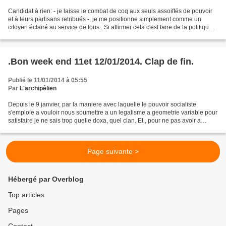
Candidat à rien: - je laisse le combat de coq aux seuls assoiffés de pouvoir
et à leurs partisans retribués -, je me positionne simplement comme un
citoyen éclairé au service de tous . Si affirmer cela c'est faire de la politique
alors oui je suis viscéralement...
.Bon week end 11et 12/01/2014. Clap de fin.
Publié le 11/01/2014 à 05:55
Par
L'archipélien
Depuis le 9 janvier, par la maniere avec laquelle le pouvoir socialiste
s'emploie a vouloir nous soumettre a un legalisme a geometrie variable pour
satisfaire je ne sais trop quelle doxa, quel clan. Et , pour ne pas avoir a
preter le flanc a cette mascarade...
Page suivante >
Hébergé par Overblog
Top articles
Pages