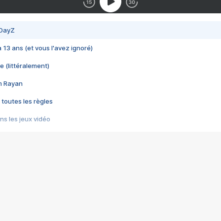
 DayZ
 a 13 ans (et vous l'avez ignoré)
e (littéralement)
im Rayan
 toutes les règles
s les jeux vidéo
us choquant de Rockstar ? - Le scandale BULLY
e plus moche de Steam
du RÊVE tourne au CAUCHEMAR
pendant 8 heures
it… à tort