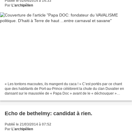
Publié le 02/04/2014 à 14:33
Par
L'archipélien
« Les tontons macoutes, ils mangent du caca ! » C’est portés par ce chant
que des habitants de Port-au-Prince célèbrent la chute du clan Duvalier en
dansant sur le mausolée de « Papa Doc » avant de le « déchouquer »
(verbe d’origine antillaise signifiant...
Echo de bethelmy: candidat à rien.
Publié le 21/03/2014 à 07:52
Par
L'archipélien