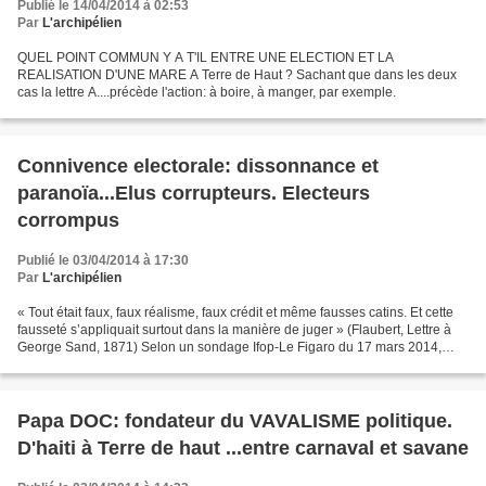
Publié le 14/04/2014 à 02:53
Par
L'archipélien
QUEL POINT COMMUN Y A T'IL ENTRE UNE ELECTION ET LA
REALISATION D'UNE MARE A Terre de Haut ? Sachant que dans les deux
cas la lettre A....précède l'action: à boire, à manger, par exemple.
Connivence electorale: dissonnance et
paranoïa...Elus corrupteurs. Electeurs
corrompus
Publié le 03/04/2014 à 17:30
Par
L'archipélien
« Tout était faux, faux réalisme, faux crédit et même fausses catins. Et cette
fausseté s’appliquait surtout dans la manière de juger » (Flaubert, Lettre à
George Sand, 1871) Selon un sondage Ifop-Le Figaro du 17 mars 2014,
Nicolas Sarkozy est le candidat...
Papa DOC: fondateur du VAVALISME politique.
D'haiti à Terre de haut ...entre carnaval et savane