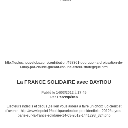
http://leplus.nouvelobs.com/contribution/498361-pourquoi-la-droitisation-de-
l-ump-par-claude-gueant-est-une-erreur-strategique.html
La FRANCE SOLIDAIRE avec BAYROU
Publié le 14/03/2012 à 17:45
Par
L'archipélien
Electeurs indécis et décus ,ce lien vous aidera a faire un choix judicieux et
d'avenir... http://www.lepoint.fr/politique/election-presidentielle-2012/bayrou-
parie-sur-la-france-solidaire-14-03-2012-1441298_324.php