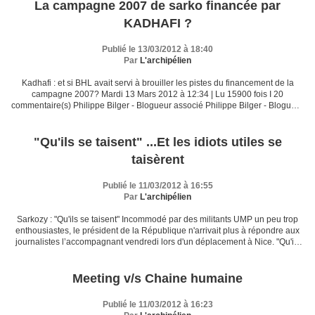
La campagne 2007 de sarko financée par
KADHAFI ?
Publié le 13/03/2012 à 18:40
Par
L'archipélien
Kadhafi : et si BHL avait servi à brouiller les pistes du financement de la
campagne 2007? Mardi 13 Mars 2012 à 12:34 | Lu 15900 fois I 20
commentaire(s) Philippe Bilger - Blogueur associé Philippe Bilger - Blogueur
associé Philippe Bilger a été juge...
"Qu'ils se taisent" ...Et les idiots utiles se
taisèrent
Publié le 11/03/2012 à 16:55
Par
L'archipélien
Sarkozy : "Qu'ils se taisent" Incommodé par des militants UMP un peu trop
enthousiastes, le président de la République n'arrivait plus à répondre aux
journalistes l’accompagnant vendredi lors d'un déplacement à Nice. "Qu'ils
se taisent...", a ainsi lancé...
Meeting v/s Chaine humaine
Publié le 11/03/2012 à 16:23