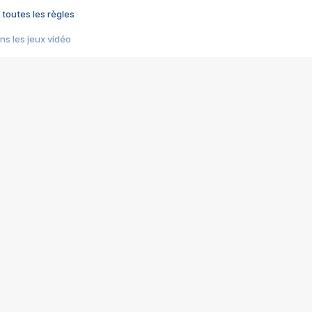
 toutes les règles
s les jeux vidéo
us choquant de Rockstar ? - Le scandale BULLY
e plus moche de Steam
du RÊVE tourne au CAUCHEMAR
pendant 8 heures
it… à tort
umiliés par un jeu vidéo
ire - Final Fantasy 8
ti un empire - Age of Empires
story DOFUS
tard, il crée l'un des pires jeux de tous les temps, MindsEye.