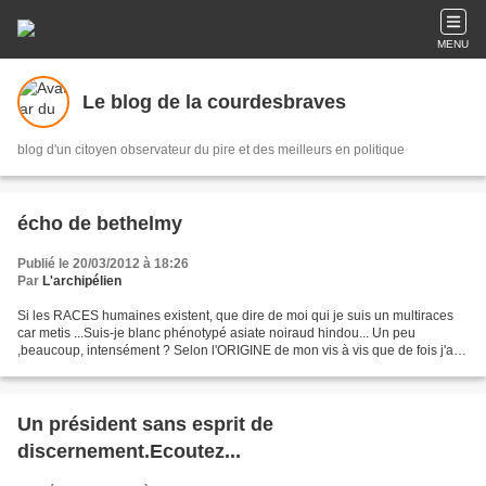
MENU
Le blog de la courdesbraves
blog d'un citoyen observateur du pire et des meilleurs en politique
écho de bethelmy
Publié le 20/03/2012 à 18:26
Par
L'archipélien
Si les RACES humaines existent, que dire de moi qui je suis un multiraces
car metis ...Suis-je blanc phénotypé asiate noiraud hindou... Un peu
,beaucoup, intensément ? Selon l'ORIGINE de mon vis à vis que de fois j'ai
été ostracisé "sale arabe" . Les...
Un président sans esprit de
discernement.Ecoutez...