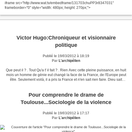
iframe src="http://www.wat.tv/embedframe/131703chuPP3r8347031"
frameborder="0" style="width: 480px; height: 270px;">
Victor Hugo:Chroniqueur et visionnaire
politique
Publié le 19/03/2012 à 18:19
Par
L'archipélien
Que peut il ? . Tout Qu'a t' il fait ? . Rien Avec cette pleine puissance, en huit
mois un homme de génie eut changé la face de la France, de l'Europe peut
être. Seulement voilà, il a pris la France et n'en sait rien faire. Dieu sait
pourtant que le Président...
Pour comprendre le drame de
Toulouse...Sociologie de la violence
Publié le 19/03/2012 à 17:17
Par
L'archipélien