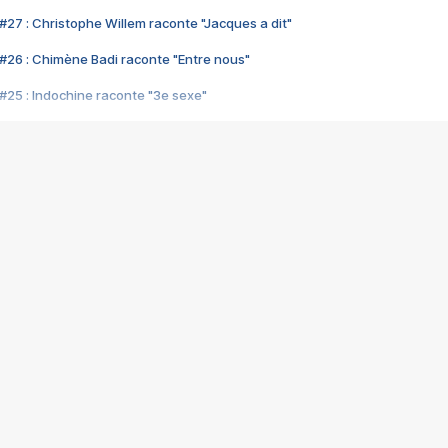
#27 : Christophe Willem raconte "Jacques a dit"
#26 : Chimène Badi raconte "Entre nous"
#25 : Indochine raconte "3e sexe"
#24 : Zaho raconte "C'est chelou"
#23 : Patrick Bruel raconte "Au café des délices"
#22 : Kyo raconte "Le chemin"
#21 : Nolwenn Leroy raconte "Cassé"
#20 : Patrick Hernandez raconte "Born to be alive"
#19 : Lorie raconte "Près de moi"
#18 : Michael Jones raconte "A nos actes manqués" (avec Jean-Jacque
#17 : Khaled raconte "Aïcha"
#16 : Corneille raconte "Parce qu'on vient de loin"