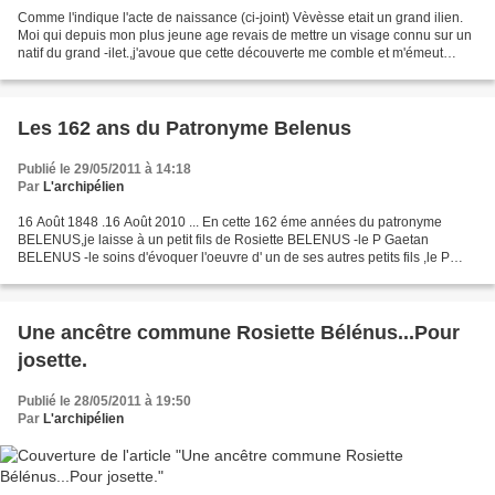
Comme l'indique l'acte de naissance (ci-joint) Vèvèsse etait un grand ilien.
Moi qui depuis mon plus jeune age revais de mettre un visage connu sur un
natif du grand -ilet.,j'avoue que cette découverte me comble et m'émeut
.Enfin une indication historique...
Les 162 ans du Patronyme Belenus
Publié le 29/05/2011 à 14:18
Par
L'archipélien
16 Août 1848 .16 Août 2010 ... En cette 162 éme années du patronyme
BELENUS,je laisse à un petit fils de Rosiette BELENUS -le P Gaetan
BELENUS -le soins d'évoquer l'oeuvre d' un de ses autres petits fils ,le P
.Magloire. Morne à L'eau Décembre 1982. "Le...
Une ancêtre commune Rosiette Bélénus...Pour
josette.
Publié le 28/05/2011 à 19:50
Par
L'archipélien