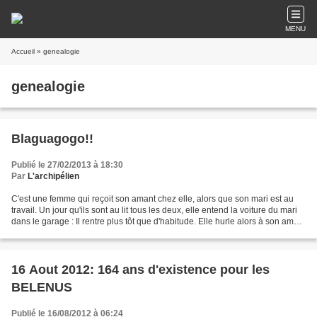
MENU
Accueil
» genealogie
genealogie
Blaguagogo!!
Publié le 27/02/2013 à 18:30
Par
L'archipélien
C'est une femme qui reçoit son amant chez elle, alors que son mari est au
travail. Un jour qu'ils sont au lit tous les deux, elle entend la voiture du mari
dans le garage : Il rentre plus tôt que d'habitude. Elle hurle alors à son amant
: - Dépêche-toi...
16 Aout 2012: 164 ans d'existence pour les
BELENUS
Publié le 16/08/2012 à 06:24