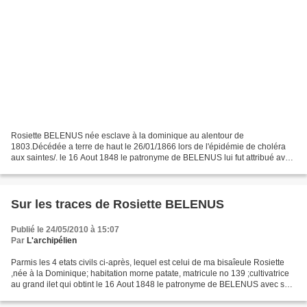
Rosiette BELENUS née esclave à la dominique au alentour de
1803.Décédée a terre de haut le 26/01/1866 lors de l'épidémie de choléra
aux saintes/. le 16 Aout 1848 le patronyme de BELENUS lui fut attribué avec
ses 7 garçons et filles dont Julien (notre...
Sur les traces de Rosiette BELENUS
Publié le 24/05/2010 à 15:07
Par
L'archipélien
Parmis les 4 etats civils ci-après, lequel est celui de ma bisaîeule Rosiette
,née à la Dominique; habitation morne patate, matricule no 139 ;cultivatrice
au grand ilet qui obtint le 16 Aout 1848 le patronyme de BELENUS avec ses
7 enfants : -Narcisse,...