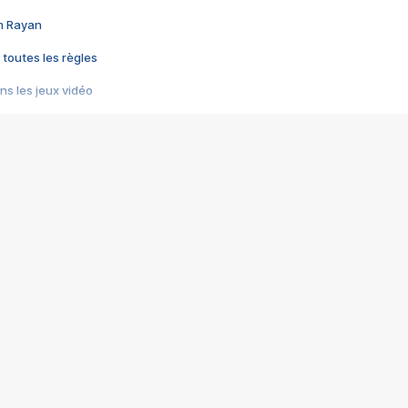
im Rayan
 toutes les règles
s les jeux vidéo
us choquant de Rockstar ? - Le scandale BULLY
e plus moche de Steam
du RÊVE tourne au CAUCHEMAR
pendant 8 heures
it… à tort
umiliés par un jeu vidéo
ire - Final Fantasy 8
ti un empire - Age of Empires
story DOFUS