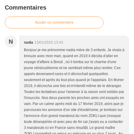
Commentaires
Ajouter un commentaire
N
nadia
15/01/2020 13:43
Bonjour je me prénomme nadia mère de 3 enfants. Je vivais à
briouze avec mon mari, quand en 2018 il décida d'aller en
voyage d'affaire à Bresil , où il tomba sur le charme d'une
jeune vénézuélienne et ne semblait même plus rentrer. Ces
appels devenaient rares et il décrochait quelquefois
seulement et après du tout plus quand je l'appelais. En février
2019, il décrocha une fois et m'interdit même de le déranger.
Toutes les tentatives pour l'amener à la raison sont soldée par
l'insuccès. Nos deux parents les proches amis ont essayés en
vain. Par un calme après midi du 17 février 2019, alors que je
parcourais les annonce d'un site d'ésotérisme, je tombais sur
l'annonce d'un grand marabout du nom ZOKLI que j'essayai
toute désespérée et avec peu de foi car j'avais eu a contacter
3 marabouts ici en France sans résultât. Le grand maître
ZOKLI promettait un retour au ménage en au plus 7 jours . Au