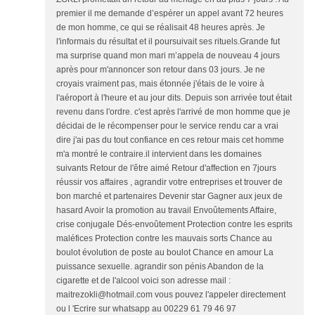
premier il me demande d’espérer un appel avant 72 heures
de mon homme, ce qui se réalisait 48 heures après. Je
l'informais du résultat et il poursuivait ses rituels.Grande fut
ma surprise quand mon mari m’appela de nouveau 4 jours
après pour m'annoncer son retour dans 03 jours. Je ne
croyais vraiment pas, mais étonnée j'étais de le voire à
l'aéroport à l'heure et au jour dits. Depuis son arrivée tout était
revenu dans l'ordre. c'est après l'arrivé de mon homme que je
décidai de le récompenser pour le service rendu car a vrai
dire j'ai pas du tout confiance en ces retour mais cet homme
m'a montré le contraire.il intervient dans les domaines
suivants Retour de l'être aimé Retour d'affection en 7jours
réussir vos affaires , agrandir votre entreprises et trouver de
bon marché et partenaires Devenir star Gagner aux jeux de
hasard Avoir la promotion au travail Envoûtements Affaire,
crise conjugale Dés-envoûtement Protection contre les esprits
maléfices Protection contre les mauvais sorts Chance au
boulot évolution de poste au boulot Chance en amour La
puissance sexuelle. agrandir son pénis Abandon de la
cigarette et de l'alcool voici son adresse mail :
maitrezokli@hotmail.com vous pouvez l'appeler directement
ou l 'Ecrire sur whatsapp au 00229 61 79 46 97