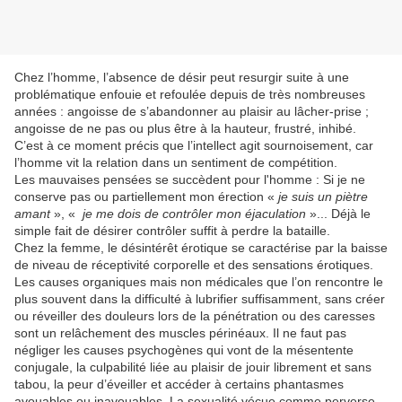
Chez l’homme, l’absence de désir peut resurgir suite à une
problématique enfouie et refoulée depuis de très nombreuses
années : angoisse de s’abandonner au plaisir au lâcher-prise ;
angoisse de ne pas ou plus être à la hauteur, frustré, inhibé.
C’est à ce moment précis que l’intellect agit sournoisement, car
l’homme vit la relation dans un sentiment de compétition.
Les mauvaises pensées se succèdent pour l'homme : Si je ne
conserve pas ou partiellement mon érection «
je suis un piètre
amant
», «
je me dois de contrôler mon
éjaculation
»... Déjà le
simple fait de désirer contrôler suffit à perdre la bataille.
Chez la femme, le désintérêt érotique se caractérise par la baisse
de niveau de réceptivité corporelle et des sensations érotiques.
Les causes organiques mais non médicales que l’on rencontre le
plus souvent dans la difficulté à lubrifier suffisamment, sans créer
ou réveiller des douleurs lors de la pénétration ou des caresses
sont un relâchement des muscles
périnéaux
. Il ne faut pas
négliger les causes
psychogènes
qui vont de la mésentente
conjugale, la culpabilité liée au plaisir de jouir librement et sans
tabou, la peur d’éveiller et accéder à certains
phantasmes
avouables ou inavouables. La sexualité vécue comme perverse…