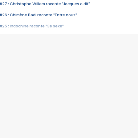
#27 : Christophe Willem raconte "Jacques a dit"
#26 : Chimène Badi raconte "Entre nous"
#25 : Indochine raconte "3e sexe"
#24 : Zaho raconte "C'est chelou"
#23 : Patrick Bruel raconte "Au café des délices"
#22 : Kyo raconte "Le chemin"
#21 : Nolwenn Leroy raconte "Cassé"
#20 : Patrick Hernandez raconte "Born to be alive"
#19 : Lorie raconte "Près de moi"
#18 : Michael Jones raconte "A nos actes manqués" (avec Jean-Jacque
#17 : Khaled raconte "Aïcha"
#16 : Corneille raconte "Parce qu'on vient de loin"
#15 : Indochine raconte "L'aventurier"